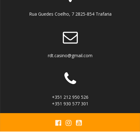
Rua Guedes Coelho, 7 2825-854 Trafaria
rdt.casino@gmail.com
+351 212 950 526
+351 930 577 301
© 2026 . Built using WordPress and the
Mesmerize Theme